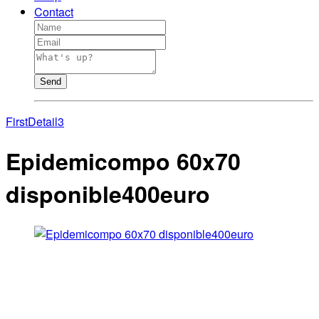
Contact
Send
First
Detail3
Epidemicompo 60x70
disponible400euro