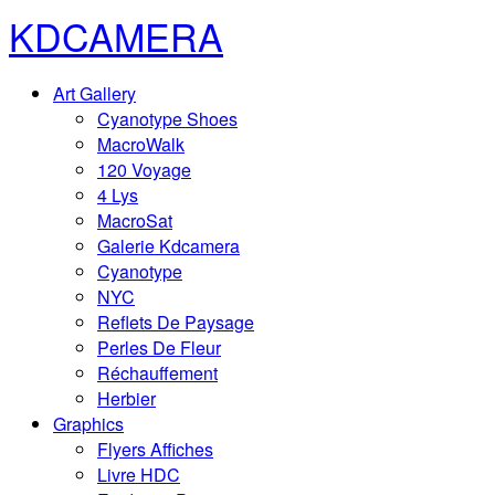
KDCAMERA
Art Gallery
Cyanotype Shoes
MacroWalk
120 Voyage
4 Lys
MacroSat
Galerie Kdcamera
Cyanotype
NYC
Reflets De Paysage
Perles De Fleur
Réchauffement
Herbier
Graphics
Flyers Affiches
Livre HDC