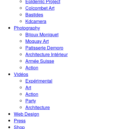
Epidemic Project
Colcombet Art
Bastides
Kdcamera
Photography
Bijoux Moniquet
Moquay Art
Patisserie Demoro
Architecture Intérieur
Armée Suisse
Action
Vidéos
Expérimental
Art
Action
Party
Architecture
Web Design
Press
Shop