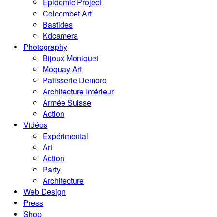
Epidemic Project
Colcombet Art
Bastides
Kdcamera
Photography
Bijoux Moniquet
Moquay Art
Patisserie Demoro
Architecture Intérieur
Armée Suisse
Action
Vidéos
Expérimental
Art
Action
Party
Architecture
Web Design
Press
Shop