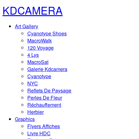
KDCAMERA
Art Gallery
Cyanotype Shoes
MacroWalk
120 Voyage
4 Lys
MacroSat
Galerie Kdcamera
Cyanotype
NYC
Reflets De Paysage
Perles De Fleur
Réchauffement
Herbier
Graphics
Flyers Affiches
Livre HDC