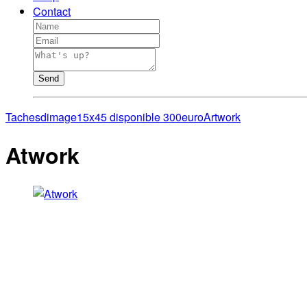
Contact
Send
Tachesdimage15x45 disponible 300euro
Artwork
Atwork